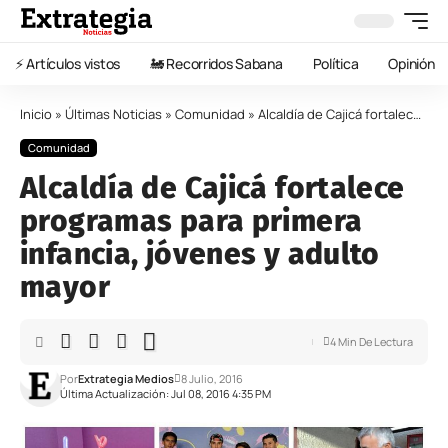
⚡️ Artículos vistos
🚂 Recorridos Sabana
Política
Opinión
Inicio
»
Últimas Noticias
»
Comunidad
»
Alcaldía de Cajicá fortalece programas para primera infancia, jóvenes y adulto mayor
Comunidad
Alcaldía de Cajicá fortalece
programas para primera
infancia, jóvenes y adulto
mayor
4 Min De Lectura
Por
Extrategia Medios
8 Julio, 2016
Última Actualización: Jul 08, 2016 4:35 PM