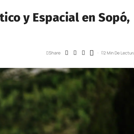
tico y Espacial en Sopó,
Share
2 Min De Lectur