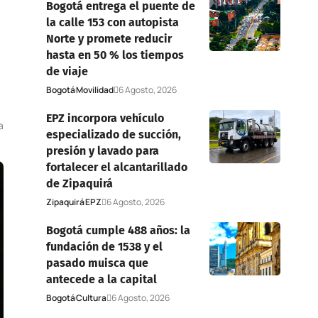
Bogotá entrega el puente de
la calle 153 con autopista
Norte y promete reducir
hasta en 50 % los tiempos
de viaje
Bogotá
Movilidad
6 Agosto, 2026
EPZ incorpora vehículo
a
especializado de succión,
presión y lavado para
fortalecer el alcantarillado
de Zipaquirá
Zipaquirá
EPZ
6 Agosto, 2026
Bogotá cumple 488 años: la
fundación de 1538 y el
pasado muisca que
antecede a la capital
Bogotá
Cultura
6 Agosto, 2026