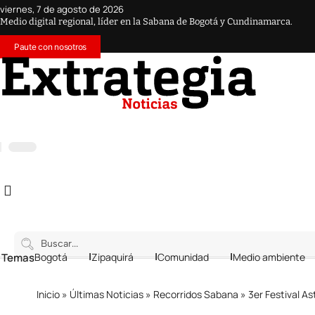
viernes, 7 de agosto de 2026
Medio digital regional, líder en la Sabana de Bogotá y Cundinamarca.
Paute con nosotros
 Temas
Bogotá
Zipaquirá
Comunidad
Medio ambiente
Inicio
»
Últimas Noticias
»
Recorridos Sabana
»
3er Festival As