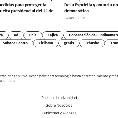
medidas para proteger la
De la Espriella y anuncia o
elta presidencial del 21 de
democrática
24 Junio, 2026
tá
ad
Chía
Cajicá
Gobernación de Cundinamar
Sabana Centro
Ciclismo
gratis
Tránsito
Tran
lizaciones en vivo. Desde política y tecnología hasta entretenimiento y más
 la semana.
Política de privacidad
Sobre Nosotros
Publicidad y Alianzas