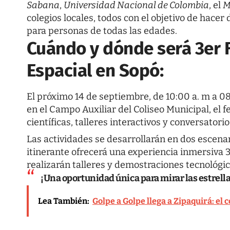
Sabana
,
Universidad Nacional de Colombia
, el
M
colegios locales, todos con el objetivo de hacer
para personas de todas las edades.
Cuándo y dónde será 3er F
Espacial en Sopó:
El próximo 14 de septiembre, de 10:00 a. m a 08:
en el Campo Auxiliar del Coliseo Municipal, el f
científicas, talleres interactivos y conversatori
Las actividades se desarrollarán en dos escena
itinerante ofrecerá una experiencia inmersiva 3
realizarán talleres y demostraciones tecnológic
¡Una oportunidad única para mirar las estrell
Lea También:
Golpe a Golpe llega a Zipaquirá: el