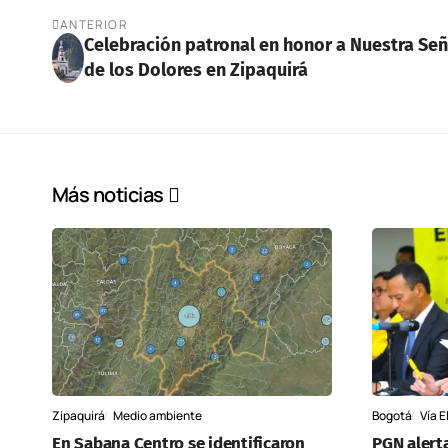
ANTERIOR
Celebración patronal en honor a Nuestra Se
de los Dolores en Zipaquirá
Más noticias
Zipaquirá
Medio ambiente
Bogotá
Vía E
En Sabana Centro se identificaron
PGN alert