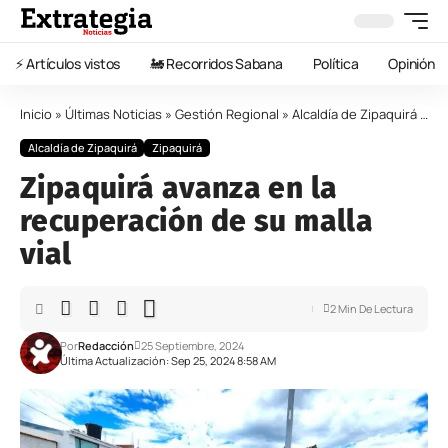
⚡️ Artículos vistos
🚂 Recorridos Sabana
Política
Opinión
Inicio
»
Últimas Noticias
»
Gestión Regional
»
Alcaldía de Zipaquirá
»
Zi
Alcaldía de Zipaquirá
Zipaquirá
Zipaquirá avanza en la
recuperación de su malla
vial
2 Min De Lectura
Por
Redacción
25 Septiembre, 2024
Última Actualización: Sep 25, 2024 8:58 AM