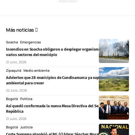
- Publicidad -
Más noticias
Soacha
Emergencias
Incendios en Soacha obligaron a desplegar organismos de socorro en
varios sectores del municipio
21 Julio, 2026
Zipaquirá
Medio ambiente
Advierten que 28 municipios de Cundinamarca ya superaron su límite
ambiental para crecer
22 Julio, 2026
Bogotá
Política
Así quedó conformada la nueva Mesa Directiva del Senado de la
República
21 Julio, 2026
Bogotá
Justicia
Corte Suprema absolvió al BG. (r) Edgar Sánchez Morales en proceso