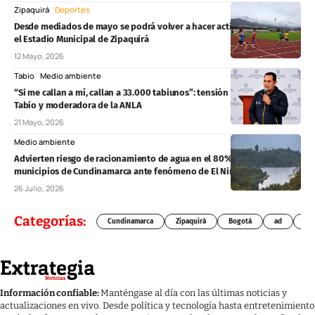
Zipaquirá
Deportes
Desde mediados de mayo se podrá volver a hacer actividad física en
el Estadio Municipal de Zipaquirá
12 Mayo, 2026
Tabio
Medio ambiente
“Si me callan a mí, callan a 33.000 tabiunos”: tensión entre alcalde de
Tabio y moderadora de la ANLA
21 Mayo, 2026
Medio ambiente
Advierten riesgo de racionamiento de agua en el 80% de los
municipios de Cundinamarca ante fenómeno de El Niño
26 Julio, 2026
Categorías:
Cundinamarca
Zipaquirá
Bogotá
ad
Chí
Información confiable:
Manténgase al día con las últimas noticias y
actualizaciones en vivo. Desde política y tecnología hasta entretenimiento