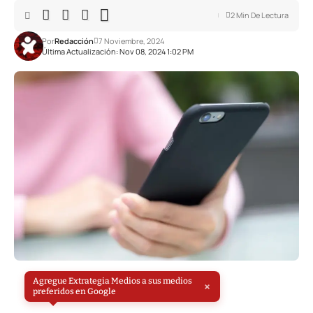
2 Min De Lectura
Por
Redacción
7 Noviembre, 2024
Última Actualización: Nov 08, 2024 1:02 PM
Agregue Extrategia Medios a sus medios
×
preferidos en Google