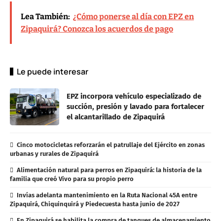
Lea También:
¿Cómo ponerse al día con EPZ en
Zipaquirá? Conozca los acuerdos de pago
Le puede interesar
EPZ incorpora vehículo especializado de
succión, presión y lavado para fortalecer
el alcantarillado de Zipaquirá
Cinco motocicletas reforzarán el patrullaje del Ejército en zonas
urbanas y rurales de Zipaquirá
Alimentación natural para perros en Zipaquirá: la historia de la
familia que creó Vivo para su propio perro
Invías adelanta mantenimiento en la Ruta Nacional 45A entre
Zipaquirá, Chiquinquirá y Piedecuesta hasta junio de 2027
En Zipaquirá se habilita la compra de tanques de almacenamiento