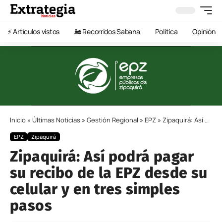
⚡️ Artículos vistos
🚂 Recorridos Sabana
Política
Opinión
Inicio
»
Últimas Noticias
»
Gestión Regional
»
EPZ
»
Zipaquirá: Así podrá pagar su recibo de la EPZ desde su celular y en tres simples pasos
EPZ
Zipaquirá
Zipaquirá: Así podrá pagar
su recibo de la EPZ desde su
celular y en tres simples
pasos