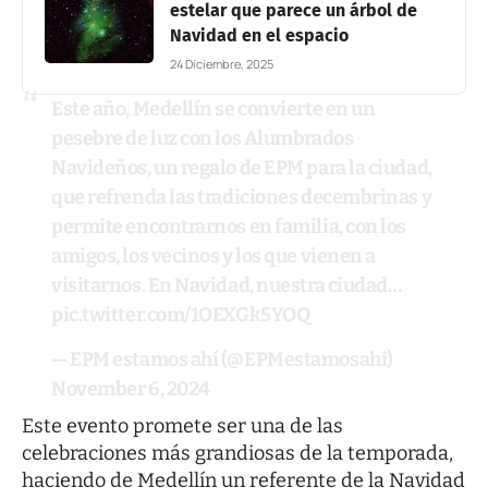
estelar que parece un árbol de
Navidad en el espacio
24 Diciembre, 2025
Este año, Medellín se convierte en un
pesebre de luz con los Alumbrados
Navideños, un regalo de EPM para la ciudad,
que refrenda las tradiciones decembrinas y
permite encontrarnos en familia, con los
amigos, los vecinos y los que vienen a
visitarnos. En Navidad, nuestra ciudad…
pic.twitter.com/1OEXGk5YOQ
— EPM estamos ahí (@EPMestamosahi)
November 6, 2024
Este evento promete ser una de las
celebraciones más grandiosas de la temporada,
haciendo de Medellín un referente de la Navidad