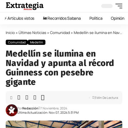
⚡️ Artículos vistos
🚂 Recorridos Sabana
Política
Opinión
Inicio
»
Últimas Noticias
»
Comunidad
»
Medellín se ilumina en Navidad y apunta al récord Guinness con pesebre gigante
Comunidad
Medellín
Medellín se ilumina en
Navidad y apunta al récord
Guinness con pesebre
gigante
3 Min De Lectura
Por
Redacción
7 Noviembre, 2024
Última Actualización: Nov 07, 2024 5:31 PM