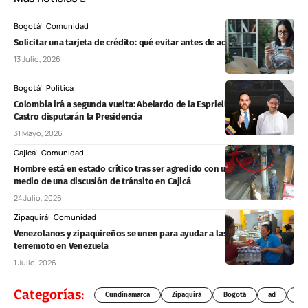
Bogotá
Comunidad
Solicitar una tarjeta de crédito: qué evitar antes de adquirir una
13 Julio, 2026
Bogotá
Política
Colombia irá a segunda vuelta: Abelardo de la Espriella e Iván Cepeda
Castro disputarán la Presidencia
31 Mayo, 2026
Cajicá
Comunidad
Hombre está en estado crítico tras ser agredido con una varilla en
medio de una discusión de tránsito en Cajicá
24 Julio, 2026
Zipaquirá
Comunidad
Venezolanos y zipaquireños se unen para ayudar a las víctimas del
terremoto en Venezuela
1 Julio, 2026
Categorías:
Cundinamarca
Zipaquirá
Bogotá
ad
Chí