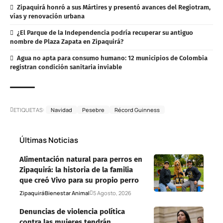
Zipaquirá honró a sus Mártires y presentó avances del Regiotram,
vías y renovación urbana
¿El Parque de la Independencia podría recuperar su antiguo
nombre de Plaza Zapata en Zipaquirá?
Agua no apta para consumo humano: 12 municipios de Colombia
registran condición sanitaria inviable
ETIQUETAS:
Navidad
Pesebre
Récord Guinness
Últimas Noticias
Alimentación natural para perros en
Zipaquirá: la historia de la familia
que creó Vivo para su propio perro
Zipaquirá
Bienestar Animal
5 Agosto, 2026
Denuncias de violencia política
contra las mujeres tendrán