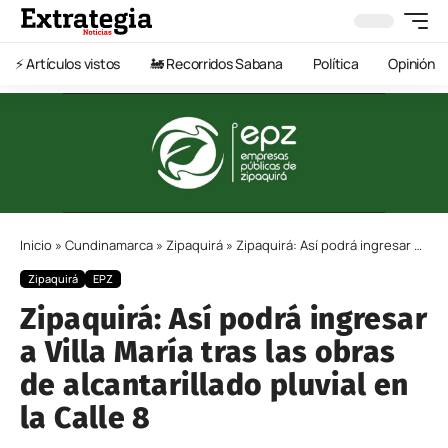
⚡️ Artículos vistos
🚂 Recorridos Sabana
Política
Opinión
Inicio
»
Cundinamarca
»
Zipaquirá
»
Zipaquirá: Así podrá ingresar a Villa María tras las obras de alcantarillado pluvial en la Calle 8
Zipaquirá
EPZ
Zipaquirá: Así podrá ingresar
a Villa María tras las obras
de alcantarillado pluvial en
la Calle 8