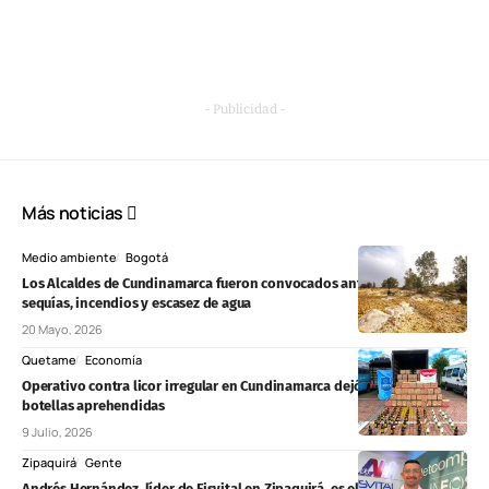
- Publicidad -
Más noticias
Medio ambiente
Bogotá
Los Alcaldes de Cundinamarca fueron convocados ante amenaza de
sequías, incendios y escasez de agua
20 Mayo, 2026
Quetame
Economía
Operativo contra licor irregular en Cundinamarca dejó más de 1.800
botellas aprehendidas
9 Julio, 2026
Zipaquirá
Gente
Andrés Hernández, líder de Fisvital en Zipaquirá, es el primer