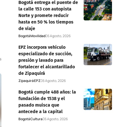
Bogotá entrega el puente de
la calle 153 con autopista
Norte y promete reducir
hasta en 50 % los tiempos
de viaje
Bogotá
Movilidad
6 Agosto, 2026
EPZ incorpora vehículo
especializado de succión,
a
presión y lavado para
fortalecer el alcantarillado
de Zipaquirá
Zipaquirá
EPZ
6 Agosto, 2026
Bogotá cumple 488 años: la
fundación de 1538 y el
pasado muisca que
antecede a la capital
Bogotá
Cultura
6 Agosto, 2026