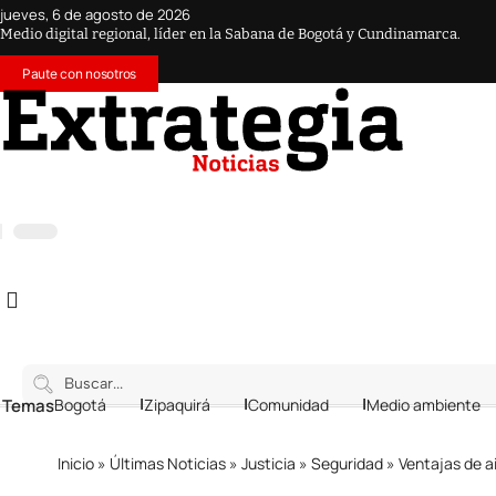
jueves, 6 de agosto de 2026
Medio digital regional, líder en la Sabana de Bogotá y Cundinamarca.
Paute con nosotros
 Temas
Bogotá
Zipaquirá
Comunidad
Medio ambiente
Inicio
»
Últimas Noticias
»
Justicia
»
Seguridad
»
Ventajas de a