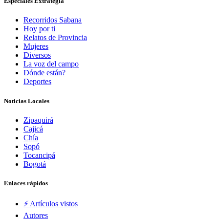
Especiales Extrategia
Recorridos Sabana
Hoy por ti
Relatos de Provincia
Mujeres
Diversos
La voz del campo
Dónde están?
Deportes
Noticias Locales
Zipaquirá
Cajicá
Chía
Sopó
Tocancipá
Bogotá
Enlaces rápidos
⚡️ Artículos vistos
Autores