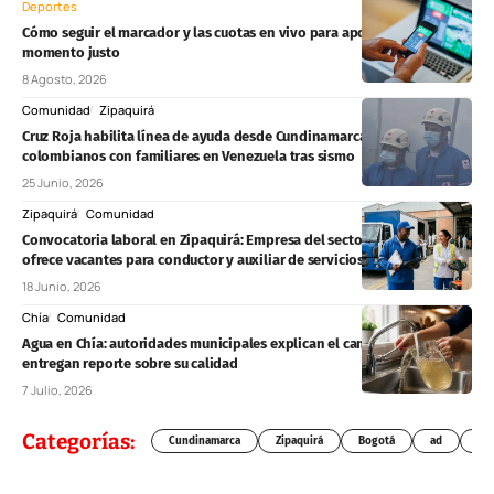
Deportes
Cómo seguir el marcador y las cuotas en vivo para apostar en el
momento justo
8 Agosto, 2026
Comunidad
Zipaquirá
Cruz Roja habilita línea de ayuda desde Cundinamarca y Bogotá para
colombianos con familiares en Venezuela tras sismo
25 Junio, 2026
Zipaquirá
Comunidad
Convocatoria laboral en Zipaquirá: Empresa del sector productivo
ofrece vacantes para conductor y auxiliar de servicios generales
18 Junio, 2026
Chía
Comunidad
Agua en Chía: autoridades municipales explican el cambio de color y
entregan reporte sobre su calidad
7 Julio, 2026
Categorías:
Cundinamarca
Zipaquirá
Bogotá
ad
Chí