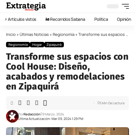
⚡️ Artículos vistos
🚂 Recorridos Sabana
Política
Opinión
Inicio
»
Últimas Noticias
»
Regionomía
»
Transforme sus espacios con Cool House: Diseño, acabados y remodelaciones en Zipaquirá
Regionomía
Hogar
Zipaquirá
Transforme sus espacios con
Cool House: Diseño,
acabados y remodelaciones
en Zipaquirá
5 Min De Lectura
Por
Redacción
9 Marzo, 2024
Última Actualización: Mar 09, 2024 1:29 PM