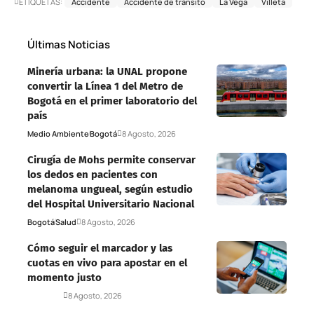
ETIQUETAS:
Accidente
Accidente de tránsito
La Vega
Villeta
Últimas Noticias
Minería urbana: la UNAL propone
convertir la Línea 1 del Metro de
Bogotá en el primer laboratorio del
país
Medio Ambiente
Bogotá
8 Agosto, 2026
Cirugía de Mohs permite conservar
los dedos en pacientes con
melanoma ungueal, según estudio
del Hospital Universitario Nacional
Bogotá
Salud
8 Agosto, 2026
Cómo seguir el marcador y las
cuotas en vivo para apostar en el
momento justo
Deportes
8 Agosto, 2026