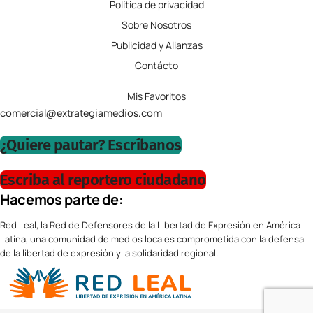
Política de privacidad
Sobre Nosotros
Publicidad y Alianzas
Contácto
Mis Favoritos
comercial@extrategiamedios.com
¿Quiere pautar? Escríbanos
Escriba al reportero ciudadano
Hacemos parte de:
Red Leal, la Red de Defensores de la Libertad de Expresión en América
Latina, una comunidad de medios locales comprometida con la defensa
de la libertad de expresión y la solidaridad regional.