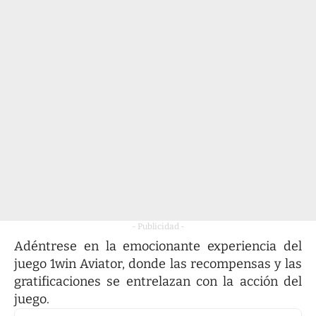
- Publicidad -
Adéntrese en la emocionante experiencia del
juego 1win Aviator, donde las recompensas y las
gratificaciones se entrelazan con la acción del
juego.