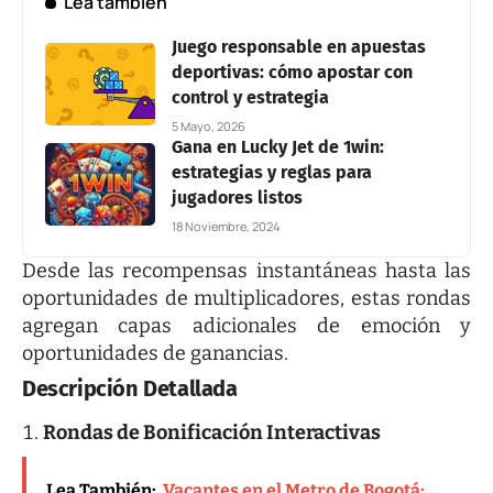
Lea también
Juego responsable en apuestas
deportivas: cómo apostar con
control y estrategia
5 Mayo, 2026
Gana en Lucky Jet de 1win:
estrategias y reglas para
jugadores listos
18 Noviembre, 2024
Desde las recompensas instantáneas hasta las
oportunidades de multiplicadores, estas rondas
agregan capas adicionales de emoción y
oportunidades de ganancias.
Descripción Detallada
Rondas de Bonificación Interactivas
Lea También:
Vacantes en el Metro de Bogotá: