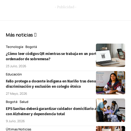
- Publicidad -
Más noticias
Tecnología
Bogotá
¿Cómo leer códigos QR mientras se trabaja en un portátil o un
ordenador de sobremesa?
23 Julio, 2026
Educación
Fallo protege a docente indígena en Nariño tras denuncias de
discriminación y exclusión en colegio étnico
27 Mayo, 2026
Bogotá
Salud
EPS Sanitas deberá garantizar cuidador domiciliario a adulta mayor
con Alzheimer y dependencia total
9 Julio, 2026
Últimas Noticias