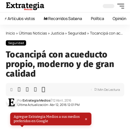
⚡️ Artículos vistos
🚂 Recorridos Sabana
Política
Opinión
Inicio
»
Últimas Noticias
»
Justicia
»
Seguridad
»
Tocancipá con acueducto propio, moderno y de gran calidad
Seguridad
Tocancipá con acueducto
propio, moderno y de gran
calidad
1 Min De Lectura
Por
Extrategia Medios
12 Abril, 2016
Última Actualización: Abr 12, 2016 12:01 PM
Agregue Extrategia Medios a sus medios
×
preferidos en Google