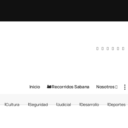
Inicio
🚂 Recorridos Sabana
Nosotros
Cultura
Seguridad
Judicial
Desarrollo
Deportes