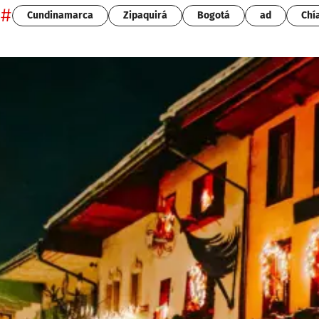
#
Cundinamarca
Zipaquirá
Bogotá
ad
Chí