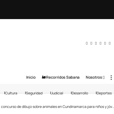
Inicio
🚂 Recorridos Sabana
Nosotros
Cultura
Seguridad
Judicial
Desarrollo
Deportes
urso de dibujo sobre animales en Cundinamarca para niños y jóvenes entre los 6 y 16 años