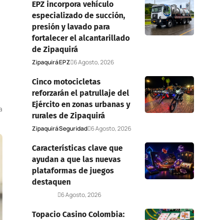
EPZ incorpora vehículo
especializado de succión,
presión y lavado para
fortalecer el alcantarillado
de Zipaquirá
Zipaquirá
EPZ
6 Agosto, 2026
Cinco motocicletas
reforzarán el patrullaje del
Ejército en zonas urbanas y
a
rurales de Zipaquirá
Zipaquirá
Seguridad
6 Agosto, 2026
Características clave que
ayudan a que las nuevas
plataformas de juegos
destaquen
Deportes
6 Agosto, 2026
Topacio Casino Colombia: