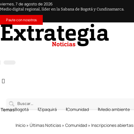
viernes, 7 de agosto de 2026
Medio digital regional, líder en la Sabana de Bogotá y Cundinamarca.
Paute con nosotros
 Temas
Bogotá
Zipaquirá
Comunidad
Medio ambiente
Inicio
»
Últimas Noticias
»
Comunidad
»
Inscripciones abiertas: conc