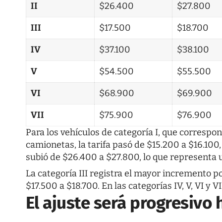
II
$26.400
$27.800
III
$17.500
$18.700
IV
$37.100
$38.100
V
$54.500
$55.500
VI
$68.900
$69.900
VII
$75.900
$76.900
Para los vehículos de categoría I, que corres
camionetas, la tarifa pasó de $15.200 a $16.100,
subió de $26.400 a $27.800, lo que representa
La categoría III registra el mayor incremento po
$17.500 a $18.700. En las categorías IV, V, VI y 
El ajuste será progresivo 