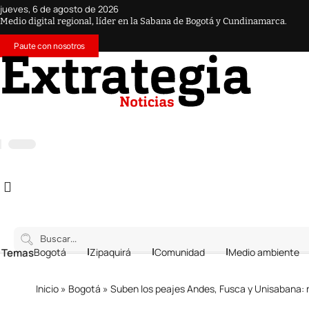
jueves, 6 de agosto de 2026
Medio digital regional, líder en la Sabana de Bogotá y Cundinamarca.
Paute con nosotros
 Temas
Bogotá
Zipaquirá
Comunidad
Medio ambiente
Inicio
»
Bogotá
»
Suben los peajes Andes, Fusca y Unisabana: n