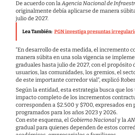
De acuerdo con la
Agencia Nacional de Infraestr
originalmente debía aplicarse de manera súbit
julio de 2027.
Lea También:
PGN investiga presuntas irregulari
“En desarrollo de esta medida, el incremento c
manera súbita en una sola vigencia se imple
graduales hasta julio de 2027, con el propósito
usuarios, las comunidades, los gremios, el sec
de este importante corredor vial”, explicó Robe
Según la entidad, esta estrategia busca que lo
impacto completo de los incrementos contractua
corresponden a $2.500 y $700, expresados en p
programados para los años 2023 y 2026.
Con este esquema, el
Gobierno Nacional
y la
AN
gradual para quienes dependen de estos corredo
académicas, empresariales o familiares.