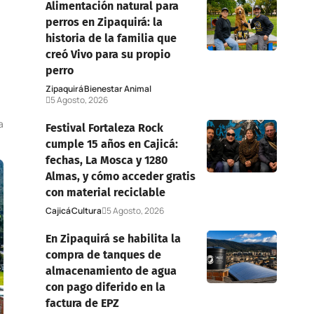
Alimentación natural para
perros en Zipaquirá: la
historia de la familia que
creó Vivo para su propio
perro
Zipaquirá
Bienestar Animal
5 Agosto, 2026
a
Festival Fortaleza Rock
cumple 15 años en Cajicá:
fechas, La Mosca y 1280
Almas, y cómo acceder gratis
con material reciclable
Cajicá
Cultura
5 Agosto, 2026
En Zipaquirá se habilita la
compra de tanques de
almacenamiento de agua
con pago diferido en la
factura de EPZ