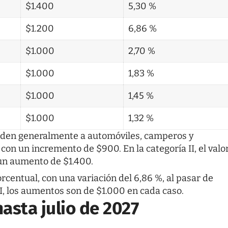
$1.400
5,30 %
$1.200
6,86 %
$1.000
2,70 %
$1.000
1,83 %
$1.000
1,45 %
$1.000
1,32 %
ponden generalmente a automóviles, camperos y
 con un incremento de $900. En la categoría II, el valo
 un aumento de $1.400.
rcentual, con una variación del 6,86 %, al pasar de
VII, los aumentos son de $1.000 en cada caso.
hasta julio de 2027