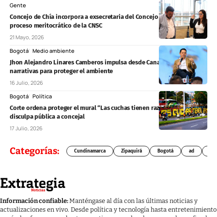
Gente
Concejo de Chía incorpora a exsecretaria del Concejo de Zipaquirá tras
proceso meritocrático de la CNSC
21 Mayo, 2026
Bogotá
Medio ambiente
Jhon Alejandro Linares Camberos impulsa desde Canal Trece nuevas
narrativas para proteger el ambiente
16 Julio, 2026
Bogotá
Política
Corte ordena proteger el mural “Las cuchas tienen razón” y exige
disculpa pública a concejal
17 Julio, 2026
Categorías:
Cundinamarca
Zipaquirá
Bogotá
ad
Chí
Información confiable:
Manténgase al día con las últimas noticias y
actualizaciones en vivo. Desde política y tecnología hasta entretenimiento