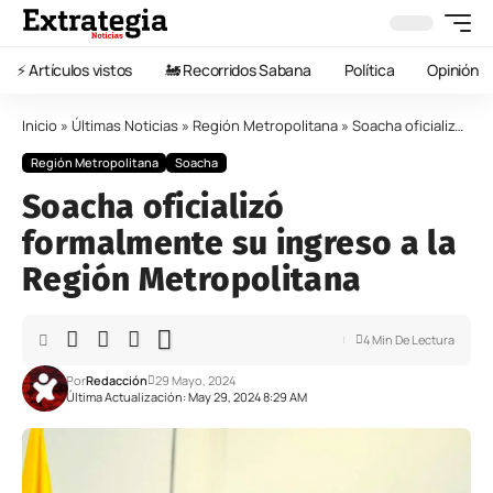
⚡️ Artículos vistos
🚂 Recorridos Sabana
Política
Opinión
Inicio
»
Últimas Noticias
»
Región Metropolitana
»
Soacha oficializó formalmente su ingreso a la Región Metropolitana
Región Metropolitana
Soacha
Soacha oficializó
formalmente su ingreso a la
Región Metropolitana
4 Min De Lectura
Por
Redacción
29 Mayo, 2024
Última Actualización: May 29, 2024 8:29 AM