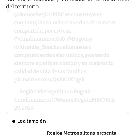
del territorio.
@SomosRegionMBC
se construye en
conjunto, las soluciones se dan de manera
compartida, por eso con
@CundinamarcaGob
,
@Bogota
y
@Alcaldia_Soacha
sellamos ese
compromiso de estar unidos, pensando
siempre en el bien común y en mejorar la
calidad de vida de las familias.
pic.twitter.com/QxBN1BTqyk
— Región Metropolitana Bogotá –
Cundinamarca (@SomosRegionMBC)
May
29, 2024
Lea también
Región Metropolitana presenta