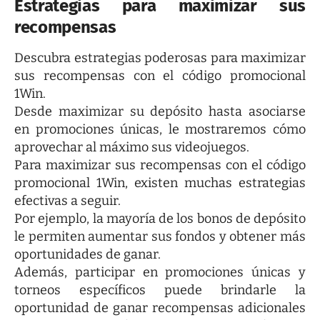
Estrategias para maximizar sus
recompensas
Descubra estrategias poderosas para maximizar
sus recompensas con el código promocional
1Win.
Desde maximizar su depósito hasta asociarse
en promociones únicas, le mostraremos cómo
aprovechar al máximo sus videojuegos.
Para maximizar sus recompensas con el código
promocional 1Win, existen muchas estrategias
efectivas a seguir.
Por ejemplo, la mayoría de los bonos de depósito
le permiten aumentar sus fondos y obtener más
oportunidades de ganar.
Además, participar en promociones únicas y
torneos específicos puede brindarle la
oportunidad de ganar recompensas adicionales