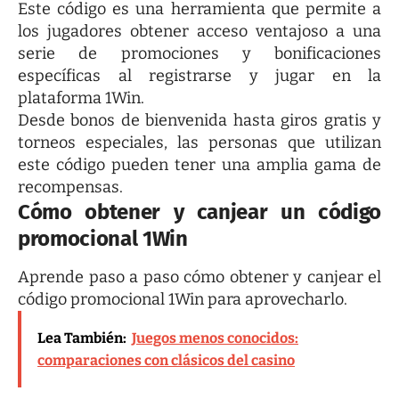
Este código es una herramienta que permite a
los jugadores obtener acceso ventajoso a una
serie de promociones y bonificaciones
específicas al registrarse y jugar en la
plataforma 1Win.
Desde bonos de bienvenida hasta giros gratis y
torneos especiales, las personas que utilizan
este código pueden tener una amplia gama de
recompensas.
Cómo obtener y canjear un código
promocional 1Win
Aprende paso a paso cómo obtener y canjear el
código promocional 1Win para aprovecharlo.
Lea También:
Juegos menos conocidos:
comparaciones con clásicos del casino