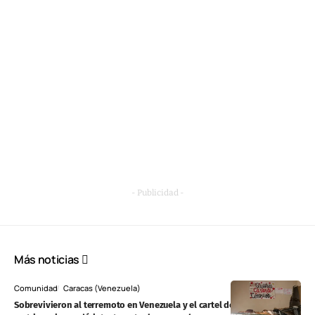
- Publicidad -
Más noticias
Comunidad
Caracas (Venezuela)
Sobrevivieron al terremoto en Venezuela y el cartel de su propuesta de