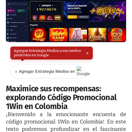
Agregue Extrategia Medios a sus medios
×
preferidos en Google
+
Agregar Extrategia Medios en
Maximice sus recompensas:
explorando Código Promocional
1Win en Colombia
¡Bienvenido a la emocionante encuesta de
código promocional 1Win
en Colombia! En este
texto podremos profundizar en el fascinante