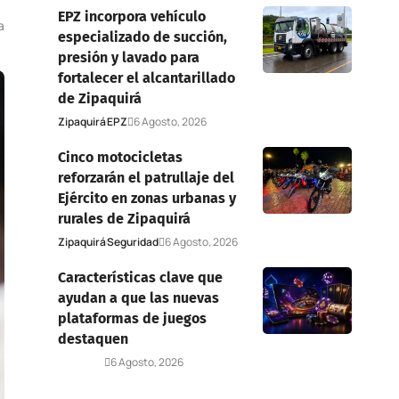
EPZ incorpora vehículo
a
especializado de succión,
presión y lavado para
fortalecer el alcantarillado
de Zipaquirá
Zipaquirá
EPZ
6 Agosto, 2026
Cinco motocicletas
reforzarán el patrullaje del
Ejército en zonas urbanas y
rurales de Zipaquirá
Zipaquirá
Seguridad
6 Agosto, 2026
Características clave que
ayudan a que las nuevas
plataformas de juegos
destaquen
Deportes
6 Agosto, 2026