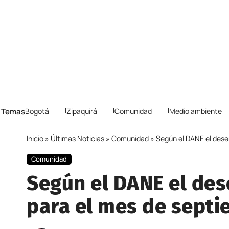
 Temas
Bogotá
Zipaquirá
Comunidad
Medio ambiente
Inicio
»
Últimas Noticias
»
Comunidad
»
Según el DANE el dese
Comunidad
Según el DANE el de
para el mes de sept