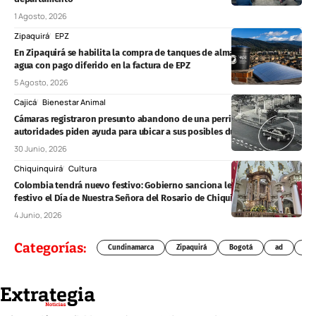
1 Agosto, 2026
Zipaquirá
EPZ
En Zipaquirá se habilita la compra de tanques de almacenamiento de
agua con pago diferido en la factura de EPZ
5 Agosto, 2026
Cajicá
Bienestar Animal
Cámaras registraron presunto abandono de una perrita en Cajicá:
autoridades piden ayuda para ubicar a sus posibles dueños
30 Junio, 2026
Chiquinquirá
Cultura
Colombia tendrá nuevo festivo: Gobierno sanciona ley que declara
festivo el Día de Nuestra Señora del Rosario de Chiquinquirá
4 Junio, 2026
Categorías:
Cundinamarca
Zipaquirá
Bogotá
ad
Chí