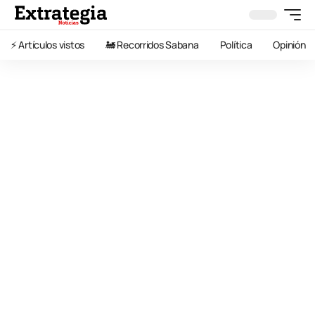
⚡️ Artículos vistos
🚂 Recorridos Sabana
Política
Opinión