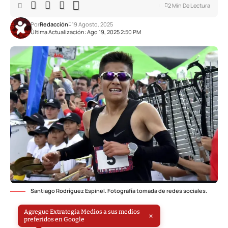
2 Min De Lectura
Por
Redacción
19 Agosto, 2025
Última Actualización: Ago 19, 2025 2:50 PM
Santiago Rodríguez Espinel. Fotografía tomada de redes sociales.
Agregue Extrategia Medios a sus medios
×
preferidos en Google