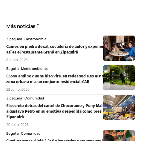
Más noticias
Zipaquirá
Gastronomía
Carnes en piedra de sal, coctelería de autor y experiencias especiales:
así es el restaurante Graná en Zipaquirá
8 Junio, 2026
Bogotá
Medio ambiente
El oso andino que se hizo viral en redes sociales nunca ingresó a una
zona urbana ni a un conjunto residencial: CAR
22 Junio, 2026
Zipaquirá
Comunidad
El secreto detrás del cartel de Chocoramo y Pony Malta que acompañó
a Gustavo Petro en su emotiva despedida como presidente en
Zipaquirá
29 Julio, 2026
Bogotá
Comunidad
Cundinamarca eligió 2.240 dignatarios para renovar las directivas de