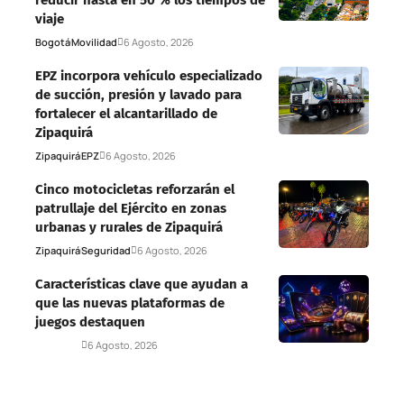
reducir hasta en 50 % los tiempos de
viaje
Bogotá
Movilidad
6 Agosto, 2026
EPZ incorpora vehículo especializado
de succión, presión y lavado para
fortalecer el alcantarillado de
Zipaquirá
Zipaquirá
EPZ
6 Agosto, 2026
Cinco motocicletas reforzarán el
patrullaje del Ejército en zonas
urbanas y rurales de Zipaquirá
Zipaquirá
Seguridad
6 Agosto, 2026
Características clave que ayudan a
que las nuevas plataformas de
juegos destaquen
Deportes
6 Agosto, 2026