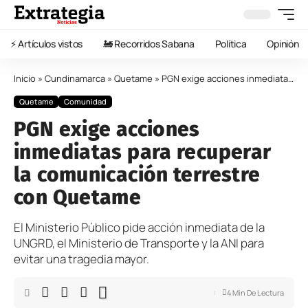
⚡️ Artículos vistos
🚂 Recorridos Sabana
Política
Opinión
Inicio
»
Cundinamarca
»
Quetame
»
PGN exige acciones inmediatas para recuperar la comunicación terrestre con Quetame
Quetame
Comunidad
PGN exige acciones
inmediatas para recuperar
la comunicación terrestre
con Quetame
El Ministerio Público pide acción inmediata de la
UNGRD, el Ministerio de Transporte y la ANI para
evitar una tragedia mayor.
4 Min De Lectura