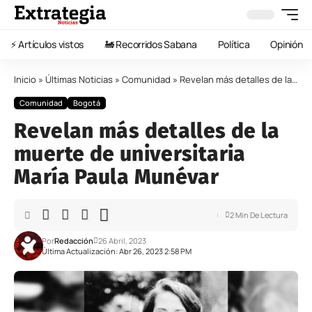
⚡️ Artículos vistos
🚂 Recorridos Sabana
Política
Opinión
Inicio
»
Últimas Noticias
»
Comunidad
»
Revelan más detalles de la muerte de universitaria María Paula Munévar
Comunidad
Bogotá
Revelan más detalles de la
muerte de universitaria
María Paula Munévar
2 Min De Lectura
Por
Redacción
26 Abril, 2023
Última Actualización: Abr 26, 2023 2:58 PM