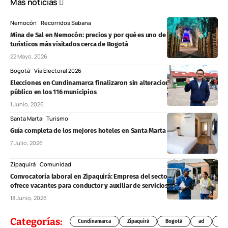
Más noticias
Nemocón
Recorridos Sabana
Mina de Sal en Nemocón: precios y por qué es uno de los destinos
turísticos más visitados cerca de Bogotá
22 Mayo, 2026
Bogotá
Vía Electoral 2026
Elecciones en Cundinamarca finalizaron sin alteraciones al orden
público en los 116 municipios
1 Junio, 2026
Santa Marta
Turismo
Guía completa de los mejores hoteles en Santa Marta
7 Julio, 2026
Zipaquirá
Comunidad
Convocatoria laboral en Zipaquirá: Empresa del sector productivo
ofrece vacantes para conductor y auxiliar de servicios generales
18 Junio, 2026
Categorías:
Cundinamarca
Zipaquirá
Bogotá
ad
Chí