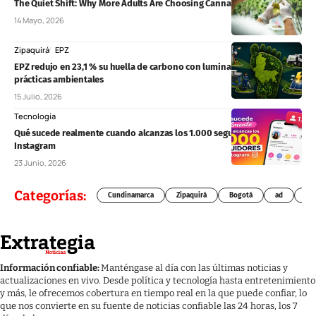
The Quiet Shift: Why More Adults Are Choosing Cannabis Over Alcohol
14 Mayo, 2026
Zipaquirá
EPZ
EPZ redujo en 23,1 % su huella de carbono con luminarias LED y nuevas
prácticas ambientales
15 Julio, 2026
Tecnología
Qué sucede realmente cuando alcanzas los 1.000 seguidores en
Instagram
23 Junio, 2026
Categorías:
Cundinamarca
Zipaquirá
Bogotá
ad
Chí
Información confiable:
Manténgase al día con las últimas noticias y
actualizaciones en vivo. Desde política y tecnología hasta entretenimiento
y más, le ofrecemos cobertura en tiempo real en la que puede confiar, lo
que nos convierte en su fuente de noticias confiable las 24 horas, los 7