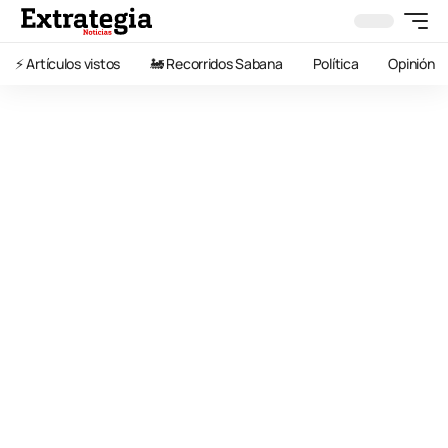
⚡️ Artículos vistos
🚂 Recorridos Sabana
Política
Opinión