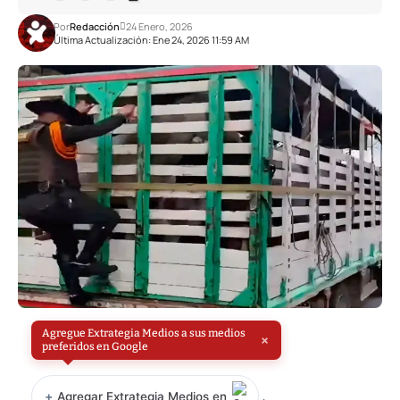
Por
Redacción
24 Enero, 2026
Última Actualización: Ene 24, 2026 11:59 AM
Agregue Extrategia Medios a sus medios
×
preferidos en Google
+
Agregar Extrategia Medios en