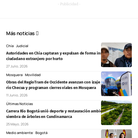
- Publicidad -
Más noticias
Chía
Judicial
Autoridades en Chía capturan y expulsan de forma inmediata a
ciudadano extranjero por hurto
27 Julio, 2026
Mosquera
Movilidad
Obras del RegioTram de Occidente avanzan con izaje de vigas sobre el
río Checua y programan cierres viales en Mosquera
11 Junio, 2026
Últimas Noticias
Carrera Río Bogotá unió deporte y restauración ambiental con
siembra de árboles en Cundinamarca
25 Mayo, 2026
Medio ambiente
Bogotá