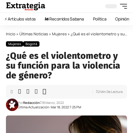
⚡️ Artículos vistos
🚂 Recorridos Sabana
Política
Opinión
Inicio
»
Últimas Noticias
»
Mujeres
»
¿Qué es el violentometro y su función para la violencia de género?
Mujeres
Bogotá
¿Qué es el violentometro y
su función para la violencia
de género?
2 Min De Lectura
Por
Redacción
18 Marzo, 2022
Última Actualización: Mar 18, 2022 7:25 PM