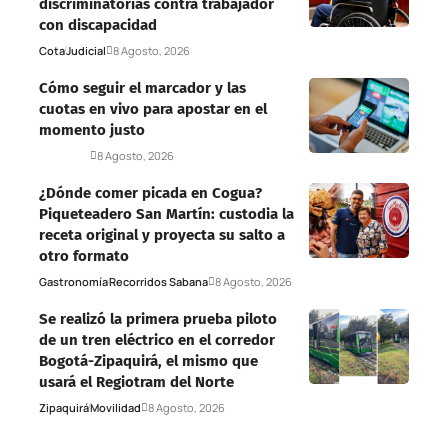
discriminatorias contra trabajador
con discapacidad
Cota
Judicial
8 Agosto, 2026
Cómo seguir el marcador y las
cuotas en vivo para apostar en el
momento justo
Deportes
8 Agosto, 2026
¿Dónde comer picada en Cogua?
Piqueteadero San Martín: custodia la
receta original y proyecta su salto a
otro formato
Gastronomía
Recorridos Sabana
8 Agosto, 2026
Se realizó la primera prueba piloto
de un tren eléctrico en el corredor
Bogotá-Zipaquirá, el mismo que
usará el Regiotram del Norte
Zipaquirá
Movilidad
8 Agosto, 2026