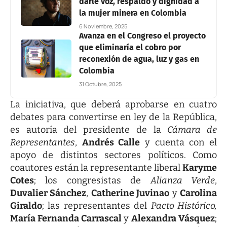
darle voz, respaldo y dignidad a
la mujer minera en Colombia
6 Noviembre, 2025
Avanza en el Congreso el proyecto
que eliminaría el cobro por
reconexión de agua, luz y gas en
Colombia
31 Octubre, 2025
La iniciativa, que deberá aprobarse en cuatro
debates para convertirse en ley de la República,
es autoría del presidente de la
Cámara de
Representantes
,
Andrés Calle
y cuenta con el
apoyo de distintos sectores políticos. Como
coautores están la representante liberal
Karyme
Cotes
; los congresistas de
Alianza Verde
,
Duvalier Sánchez
,
Catherine Juvinao
y
Carolina
Giraldo
; las representantes del
Pacto Histórico,
María Fernanda Carrascal
y
Alexandra Vásquez
;