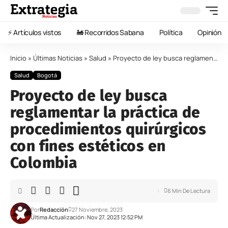
⚡️ Artículos vistos
🚂 Recorridos Sabana
Política
Opinión
Inicio
»
Últimas Noticias
»
Salud
»
Proyecto de ley busca reglamentar la práctica de procedimientos quirúrgicos con fines estéticos en Colombia
Salud
Bogotá
Proyecto de ley busca
reglamentar la práctica de
procedimientos quirúrgicos
con fines estéticos en
Colombia
6 Min De Lectura
Por
Redacción
27 Noviembre, 2023
Última Actualización: Nov 27, 2023 12:52 PM