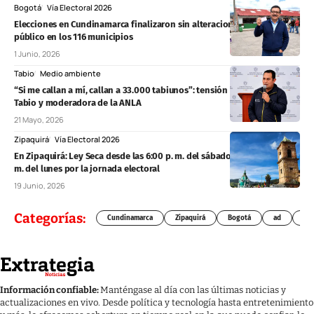
Bogotá
Vía Electoral 2026
Elecciones en Cundinamarca finalizaron sin alteraciones al orden
público en los 116 municipios
1 Junio, 2026
Tabio
Medio ambiente
“Si me callan a mí, callan a 33.000 tabiunos”: tensión entre alcalde de
Tabio y moderadora de la ANLA
21 Mayo, 2026
Zipaquirá
Vía Electoral 2026
En Zipaquirá: Ley Seca desde las 6:00 p. m. del sábado hasta las 6:00 p.
m. del lunes por la jornada electoral
19 Junio, 2026
Categorías:
Cundinamarca
Zipaquirá
Bogotá
ad
Chí
Información confiable:
Manténgase al día con las últimas noticias y
actualizaciones en vivo. Desde política y tecnología hasta entretenimiento