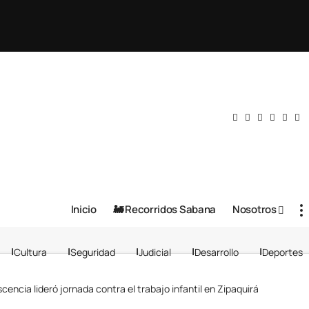
Inicio
🚂 Recorridos Sabana
Nosotros
Cultura
Seguridad
Judicial
Desarrollo
Deportes
scencia lideró jornada contra el trabajo infantil en Zipaquirá