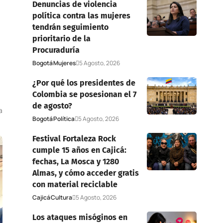
Denuncias de violencia
política contra las mujeres
tendrán seguimiento
prioritario de la
Procuraduría
Bogotá
Mujeres
5 Agosto, 2026
¿Por qué los presidentes de
Colombia se posesionan el 7
de agosto?
a
Bogotá
Política
5 Agosto, 2026
Festival Fortaleza Rock
cumple 15 años en Cajicá:
fechas, La Mosca y 1280
Almas, y cómo acceder gratis
con material reciclable
Cajicá
Cultura
5 Agosto, 2026
Los ataques misóginos en