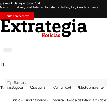
jueves, 6 de agosto de 2026
Medio digital regional, líder en la Sabana de Bogotá y Cundinamarca.
Paute con nosotros
 Temas
Bogotá
Zipaquirá
Comunidad
Medio ambiente
Inicio
»
Cundinamarca
»
Zipaquirá
»
Policía de Infancia y Adole