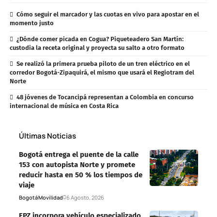
Cómo seguir el marcador y las cuotas en vivo para apostar en el
momento justo
¿Dónde comer picada en Cogua? Piqueteadero San Martín:
custodia la receta original y proyecta su salto a otro formato
Se realizó la primera prueba piloto de un tren eléctrico en el
corredor Bogotá-Zipaquirá, el mismo que usará el Regiotram del
Norte
48 jóvenes de Tocancipá representan a Colombia en concurso
internacional de música en Costa Rica
Últimas Noticias
Bogotá entrega el puente de la calle
153 con autopista Norte y promete
reducir hasta en 50 % los tiempos de
viaje
Bogotá
Movilidad
6 Agosto, 2026
EPZ incorpora vehículo especializado