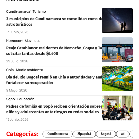
Cundinamarca
Turismo
3 municipios de Cundinamarca se consolidan como destinos
astroturísticos
13 Junio, 2026
Nemocón
Movilidad
Peaje Casablanca: residentes de Nemocón, Cogua y Tausa podrán
solicitar tarifas desde $6.400
29 Julio, 2026
Chía
Medio ambiente
Día del Río Bogotá reunió en Chía a autoridades y ambientalistas para
fortalecer su recuperación
9 Mayo, 2026
Sopó
Educación
Padres de familia en Sopó reciben orientación sobre protección de
niños y adolescentes ante riesgos en redes sociales
13 Junio, 2026
Categorías:
Cundinamarca
Zipaquirá
Bogotá
ad
Chí