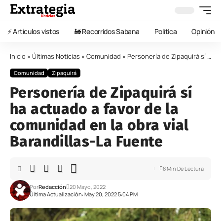
⚡️ Artículos vistos
🚂 Recorridos Sabana
Política
Opinión
Inicio
»
Últimas Noticias
»
Comunidad
»
Personería de Zipaquirá sí ha actuado a favor de la comunidad en la obra vial Barandillas-La Fuente
Comunidad
Zipaquirá
Personería de Zipaquirá sí
ha actuado a favor de la
comunidad en la obra vial
Barandillas-La Fuente
8 Min De Lectura
Por
Redacción
20 Mayo, 2022
Última Actualización: May 20, 2022 5:04 PM