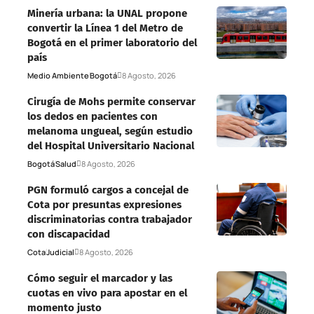
Minería urbana: la UNAL propone
convertir la Línea 1 del Metro de
Bogotá en el primer laboratorio del
país
Medio Ambiente
Bogotá
8 Agosto, 2026
Cirugía de Mohs permite conservar
los dedos en pacientes con
melanoma ungueal, según estudio
del Hospital Universitario Nacional
Bogotá
Salud
8 Agosto, 2026
PGN formuló cargos a concejal de
Cota por presuntas expresiones
discriminatorias contra trabajador
con discapacidad
Cota
Judicial
8 Agosto, 2026
Cómo seguir el marcador y las
cuotas en vivo para apostar en el
momento justo