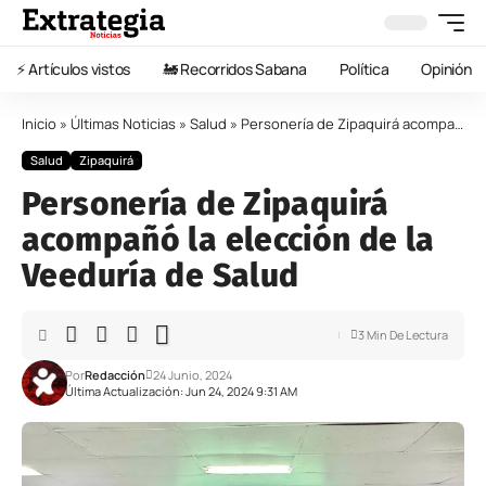
⚡️ Artículos vistos
🚂 Recorridos Sabana
Política
Opinión
Inicio
»
Últimas Noticias
»
Salud
»
Personería de Zipaquirá acompañó la elección de la Veeduría de Salud
Salud
Zipaquirá
Personería de Zipaquirá
acompañó la elección de la
Veeduría de Salud
3 Min De Lectura
Por
Redacción
24 Junio, 2024
Última Actualización: Jun 24, 2024 9:31 AM