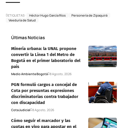
ETIQUETAS:
Héctor Hugo García Ríos
Personería de Zipaquirá
Veeduría de Salud
Últimas Noticias
Minería urbana: la UNAL propone
convertir la Línea 1 del Metro de
Bogotá en el primer laboratorio del
país
Medio Ambiente
Bogotá
8 Agosto, 2026
PGN formuló cargos a concejal de
Cota por presuntas expresiones
discriminatorias contra trabajador
con discapacidad
Cota
Judicial
8 Agosto, 2026
Cómo seguir el marcador y las
cuotas en vivo para apostar en el