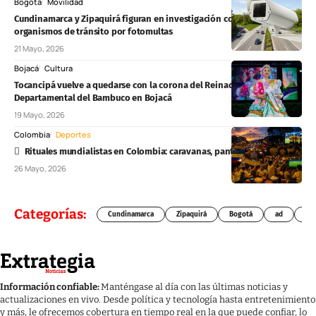
Bogotá
Movilidad
Cundinamarca y Zipaquirá figuran en investigación contra 37
organismos de tránsito por fotomultas
21 Mayo, 2026
Bojacá
Cultura
Tocancipá vuelve a quedarse con la corona del Reinado
Departamental del Bambuco en Bojacá
19 Mayo, 2026
Colombia
Deportes
Rituales mundialistas en Colombia: caravanas, pantallas y cábalas
26 Mayo, 2026
Categorías:
Cundinamarca
Zipaquirá
Bogotá
ad
Chí
Información confiable:
Manténgase al día con las últimas noticias y
actualizaciones en vivo. Desde política y tecnología hasta entretenimiento
y más, le ofrecemos cobertura en tiempo real en la que puede confiar, lo