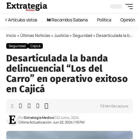
⚡️ Artículos vistos
🚂 Recorridos Sabana
Política
Opinión
Inicio
»
Últimas Noticias
»
Justicia
»
Seguridad
»
Desarticulada la banda delincuencial “Los del Carro” en operativo exitoso en Cajicá
Seguridad
Cajicá
Desarticulada la banda
delincuencial “Los del
Carro” en operativo exitoso
en Cajicá
3 Min De Lectura
Por
Extrategia Medios
22 Junio, 2024
Última Actualización: Jun 22, 2024 1:19 PM