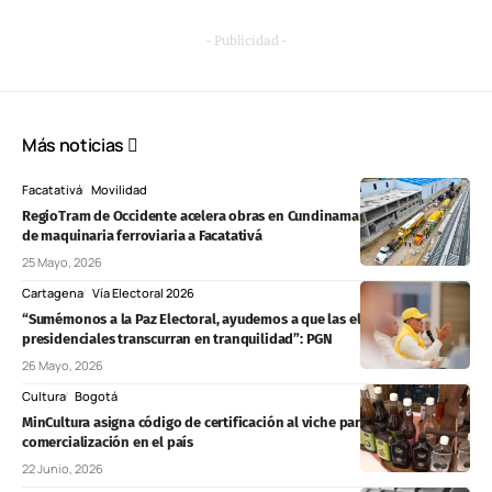
- Publicidad -
Más noticias
Facatativá
Movilidad
RegioTram de Occidente acelera obras en Cundinamarca con llegada
de maquinaria ferroviaria a Facatativá
25 Mayo, 2026
Cartagena
Vía Electoral 2026
“Sumémonos a la Paz Electoral, ayudemos a que las elecciones
presidenciales transcurran en tranquilidad”: PGN
26 Mayo, 2026
Cultura
Bogotá
MinCultura asigna código de certificación al viche para formalizar su
comercialización en el país
22 Junio, 2026