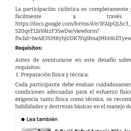
La participación ciclística es completamente 
fácilmente a través
https://docs.google.com/forms/d/e/1FAIpQLS
520qvTLSiVAtzF35wDw/viewform?
fbclid=IwAR3SM8yhj0DK7FqSfmaJMhH61lTy
Requisitos:
Antes de aventurarse en este desafío sobr
requisitos:
Preparación física y técnica:
Cada participante debe evaluar cuidadosamen
condiciones adecuadas para el esfuerzo físic
exigencia tanto física como técnica, se reco
habilidades y destrezas básicas en el manejo de
Lea también