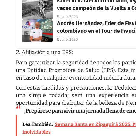
Falleció Rafael Antonio Niño, l
veces campeón de la Vuelta a 
9 Julio, 2026
Andrés Hernández, líder de Fisvi
colombiano en el Tour de Franc
8 Julio, 2026
Afiliación a una EPS:
Para garantizar la seguridad de todos los partic
una Entidad Promotora de Salud (EPS). Esta m
en caso de cualquier eventualidad médica duran
Con estas medidas y precauciones, la ‘Pedal
una simple rodada; será una experiencia e
oportunidad para disfrutar de la belleza de N
¡Prepárese para vivir una jornada llena de e
Lea También:
Semana Santa en Zipaquirá 2025: P
inolvidables