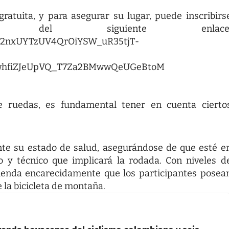
gratuita, y para asegurar su lugar, puede inscribirs
 del siguiente enlace
c3_2nxUYTzUV4QrOiYSW_uR35tjT-
ewhfiZJeUpVQ_T7Za2BMwwQeUGeBtoM
e ruedas, es fundamental tener en cuenta cierto
te su estado de salud, asegurándose de que esté e
o y técnico que implicará la rodada. Con niveles d
mienda encarecidamente que los participantes posea
 la bicicleta de montaña.