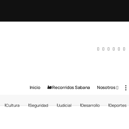
Inicio
🚂 Recorridos Sabana
Nosotros
Cultura
Seguridad
Judicial
Desarrollo
Deportes