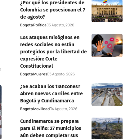
¿Por qué los presidentes de
Colombia se posesionan el 7
de agosto?
Bogotá
Política
5 Agosto, 2026
Los ataques misóginos en
redes sociales no están
protegidos por la libertad de
expresión: Corte
Constitucional
a
Bogotá
Mujeres
5 Agosto, 2026
¿Se acaban los trancones?
Abren nuevos carriles entre
Bogotá y Cundinamarca
Bogotá
Movilidad
4 Agosto, 2026
Cundinamarca se prepara
para El Niño: 27 municipios
aún deben completar sus