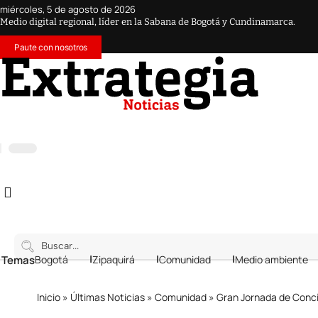
miércoles, 5 de agosto de 2026
Medio digital regional, líder en la Sabana de Bogotá y Cundinamarca.
Paute con nosotros
 Temas
Bogotá
Zipaquirá
Comunidad
Medio ambiente
Inicio
»
Últimas Noticias
»
Comunidad
»
Gran Jornada de Concilia