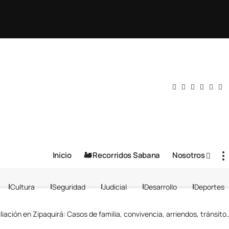
Inicio
🚂 Recorridos Sabana
Nosotros
Cultura
Seguridad
Judicial
Desarrollo
Deportes
ción en Zipaquirá: Casos de familia, convivencia, arriendos, tránsito y demás