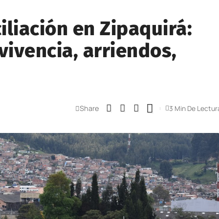
liación en Zipaquirá:
vivencia, arriendos,
Share
3 Min De Lectur