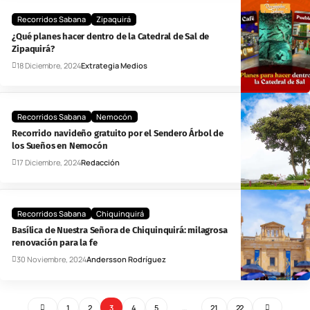
Recorridos Sabana
Zipaquirá
¿Qué planes hacer dentro de la Catedral de Sal de
Zipaquirá?
18 Diciembre, 2024
Extrategia Medios
Recorridos Sabana
Nemocón
Recorrido navideño gratuito por el Sendero Árbol de
los Sueños en Nemocón
17 Diciembre, 2024
Redacción
Recorridos Sabana
Chiquinquirá
Basílica de Nuestra Señora de Chiquinquirá: milagrosa
renovación para la fe
30 Noviembre, 2024
Andersson Rodríguez
1
2
3
4
5
…
21
22