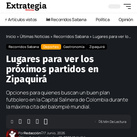
⚡️ Artículos vistos
🚂 Recorridos Sabana
Política
Opinión
Inicio
»
Últimas Noticias
»
Recorridos Sabana
»
Lugares para ver los próximos partidos en Zipaquirá
Recorridos Sabana
Deportes
Gastronomía
Zipaquirá
Lugares para ver los
próximos partidos en
Zipaquirá
Opciones para quienes buscan un buen plan
futbolero en la Capital Salinera de Colombia durante
la máxima cita del balompié mundial.
6 Min De Lectura
Por
Redacción
17 Junio, 2026