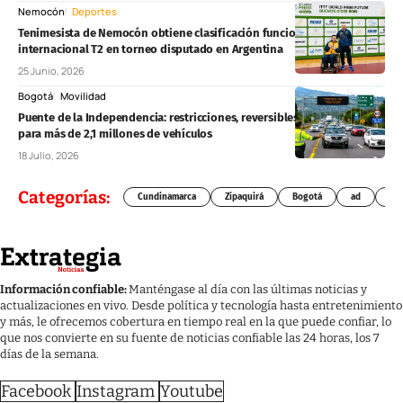
Nemocón
Deportes
Tenimesista de Nemocón obtiene clasificación funcional
internacional T2 en torneo disputado en Argentina
25 Junio, 2026
Bogotá
Movilidad
Puente de la Independencia: restricciones, reversibles y pico y placa
para más de 2,1 millones de vehículos
18 Julio, 2026
Categorías:
Cundinamarca
Zipaquirá
Bogotá
ad
Chí
Información confiable:
Manténgase al día con las últimas noticias y
actualizaciones en vivo. Desde política y tecnología hasta entretenimiento
y más, le ofrecemos cobertura en tiempo real en la que puede confiar, lo
que nos convierte en su fuente de noticias confiable las 24 horas, los 7
días de la semana.
Facebook
Instagram
Youtube