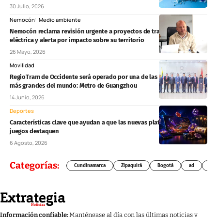
30 Julio, 2026
Nemocón
Medio ambiente
Nemocón reclama revisión urgente a proyectos de transmisión
eléctrica y alerta por impacto sobre su territorio
26 Mayo, 2026
Movilidad
RegioTram de Occidente será operado por una de las redes férreas
más grandes del mundo: Metro de Guangzhou
14 Junio, 2026
Deportes
Características clave que ayudan a que las nuevas plataformas de
juegos destaquen
6 Agosto, 2026
Categorías:
Cundinamarca
Zipaquirá
Bogotá
ad
Chí
Información confiable:
Manténgase al día con las últimas noticias y