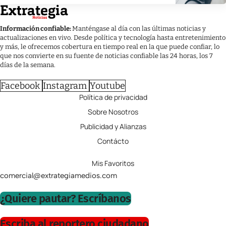
Información confiable:
Manténgase al día con las últimas noticias y
actualizaciones en vivo. Desde política y tecnología hasta entretenimiento
y más, le ofrecemos cobertura en tiempo real en la que puede confiar, lo
que nos convierte en su fuente de noticias confiable las 24 horas, los 7
días de la semana.
Facebook
Instagram
Youtube
Política de privacidad
Sobre Nosotros
Publicidad y Alianzas
Contácto
Mis Favoritos
comercial@extrategiamedios.com
¿Quiere pautar? Escríbanos
Escriba al reportero ciudadano