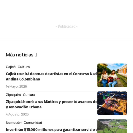
- Publicidad -
Más noticias
Cajicá
Cultura
Cajicá reunirá decenas de artistas en el Concurso Nacional de Música
Andina Colombiana
14 Mayo, 2026
Zipaquirá
Cultura
Zipaquirá honró a sus Mártires y presentó avances del Regiotram, vías
y renovación urbana
4 Agosto, 2026
Nemocón
Comunidad
Invertirán $15.000 millones para garantizar servicio de agua continuo