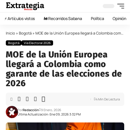
⚡️ Artículos vistos
🚂 Recorridos Sabana
Política
Opinión
Inicio
»
Bogotá
»
MOE de la Unión Europea llegará a Colombia como garante de las elecciones de 2026
Bogotá
Vía Electoral 2026
MOE de la Unión Europea
llegará a Colombia como
garante de las elecciones de
2026
4 Min De Lectura
Por
Redacción
9 Enero, 2026
Última Actualización: Ene 09, 2026 3:32 PM