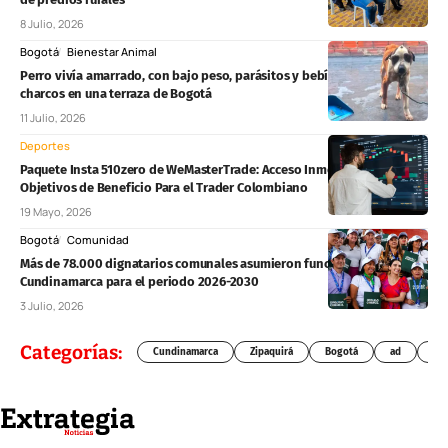
8 Julio, 2026
Bogotá
Bienestar Animal
Perro vivía amarrado, con bajo peso, parásitos y bebía agua de
charcos en una terraza de Bogotá
11 Julio, 2026
Deportes
Paquete Insta 510zero de WeMasterTrade: Acceso Inmediato Sin
Objetivos de Beneficio Para el Trader Colombiano
19 Mayo, 2026
Bogotá
Comunidad
Más de 78.000 dignatarios comunales asumieron funciones en
Cundinamarca para el periodo 2026-2030
3 Julio, 2026
Categorías:
Cundinamarca
Zipaquirá
Bogotá
ad
Chí