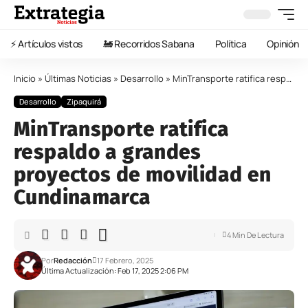
⚡️ Artículos vistos
🚂 Recorridos Sabana
Política
Opinión
Inicio
»
Últimas Noticias
»
Desarrollo
»
MinTransporte ratifica respaldo a grandes proyectos de movilidad en Cundinamarca
Desarrollo
Zipaquirá
MinTransporte ratifica
respaldo a grandes
proyectos de movilidad en
Cundinamarca
4 Min De Lectura
Por
Redacción
17 Febrero, 2025
Última Actualización: Feb 17, 2025 2:06 PM