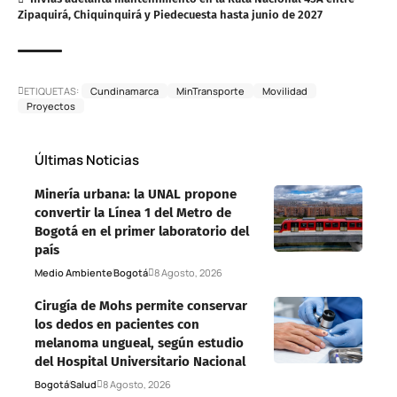
Zipaquirá, Chiquinquirá y Piedecuesta hasta junio de 2027
ETIQUETAS:
Cundinamarca
MinTransporte
Movilidad
Proyectos
Últimas Noticias
Minería urbana: la UNAL propone
convertir la Línea 1 del Metro de
Bogotá en el primer laboratorio del
país
Medio Ambiente
Bogotá
8 Agosto, 2026
Cirugía de Mohs permite conservar
los dedos en pacientes con
melanoma ungueal, según estudio
del Hospital Universitario Nacional
Bogotá
Salud
8 Agosto, 2026