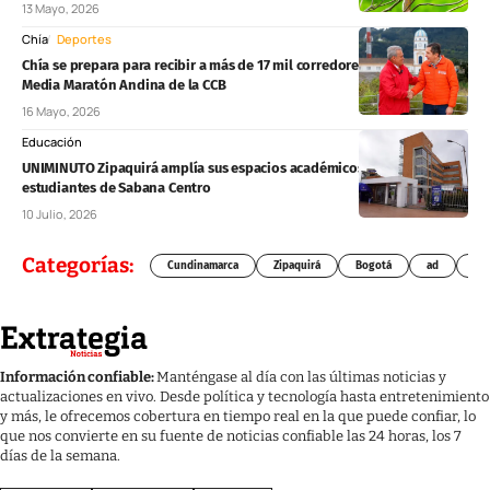
13 Mayo, 2026
Chía
Deportes
Chía se prepara para recibir a más de 17 mil corredores en la tercera
Media Maratón Andina de la CCB
16 Mayo, 2026
Educación
UNIMINUTO Zipaquirá amplía sus espacios académicos para
estudiantes de Sabana Centro
10 Julio, 2026
Categorías:
Cundinamarca
Zipaquirá
Bogotá
ad
Chí
Información confiable:
Manténgase al día con las últimas noticias y
actualizaciones en vivo. Desde política y tecnología hasta entretenimiento
y más, le ofrecemos cobertura en tiempo real en la que puede confiar, lo
que nos convierte en su fuente de noticias confiable las 24 horas, los 7
días de la semana.