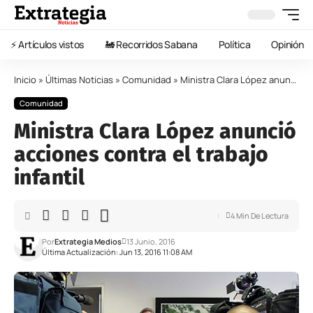
⚡️ Artículos vistos
🚂 Recorridos Sabana
Política
Opinión
Inicio
»
Últimas Noticias
»
Comunidad
»
Ministra Clara López anunció acciones contra el trabajo infantil
Comunidad
Ministra Clara López anunció
acciones contra el trabajo
infantil
4 Min De Lectura
Por
Extrategia Medios
13 Junio, 2016
Última Actualización: Jun 13, 2016 11:08 AM