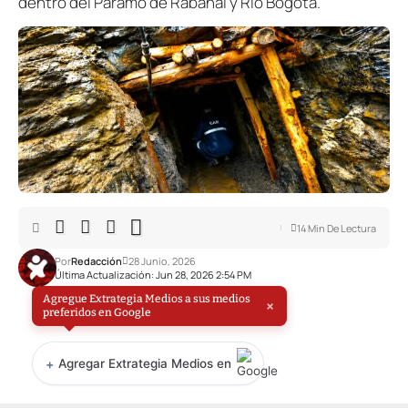
dentro del Páramo de Rabanal y Río Bogotá.
14 Min De Lectura
Por
Redacción
28 Junio, 2026
Última Actualización: Jun 28, 2026 2:54 PM
Agregue Extrategia Medios a sus medios
×
preferidos en Google
+
Agregar Extrategia Medios en