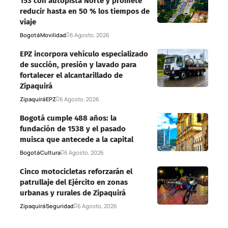
153 con autopista Norte y promete
reducir hasta en 50 % los tiempos de
viaje
Bogotá
Movilidad
6 Agosto, 2026
EPZ incorpora vehículo especializado
de succión, presión y lavado para
fortalecer el alcantarillado de
Zipaquirá
Zipaquirá
EPZ
6 Agosto, 2026
Bogotá cumple 488 años: la
fundación de 1538 y el pasado
muisca que antecede a la capital
Bogotá
Cultura
6 Agosto, 2026
Cinco motocicletas reforzarán el
patrullaje del Ejército en zonas
urbanas y rurales de Zipaquirá
Zipaquirá
Seguridad
6 Agosto, 2026