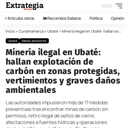
⚡️ Artículos vistos
🚂 Recorridos Sabana
Política
Opinión
Inicio
»
Cundinamarca
»
Ubaté
»
Minería ilegal en Ubaté: hallan explotación de carbón en zonas protegidas, vertimientos y graves daños ambientales
Ubaté
Medio ambiente
Minería ilegal en Ubaté:
hallan explotación de
carbón en zonas protegidas,
vertimientos y graves daños
ambientales
Las autoridades impusieron más de 17 medidas
preventivas tras encontrar minas de carbón sin
permisos, retiro ilegal de sellos de cierre,
afectaciones a fuentes hídricas y operaciones