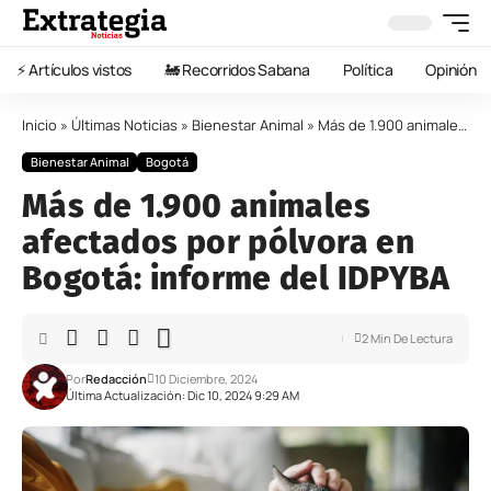
⚡️ Artículos vistos
🚂 Recorridos Sabana
Política
Opinión
Inicio
»
Últimas Noticias
»
Bienestar Animal
»
Más de 1.900 animales afectados por pólvora en Bogotá: informe del IDPYBA
Bienestar Animal
Bogotá
Más de 1.900 animales
afectados por pólvora en
Bogotá: informe del IDPYBA
2 Min De Lectura
Por
Redacción
10 Diciembre, 2024
Última Actualización: Dic 10, 2024 9:29 AM