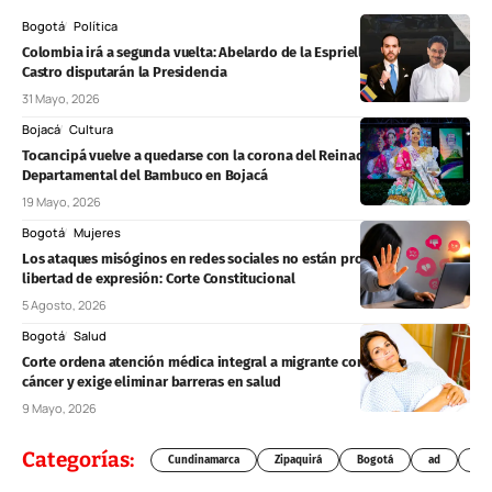
Bogotá
Política
Colombia irá a segunda vuelta: Abelardo de la Espriella e Iván Cepeda
Castro disputarán la Presidencia
31 Mayo, 2026
Bojacá
Cultura
Tocancipá vuelve a quedarse con la corona del Reinado
Departamental del Bambuco en Bojacá
19 Mayo, 2026
Bogotá
Mujeres
Los ataques misóginos en redes sociales no están protegidos por la
libertad de expresión: Corte Constitucional
5 Agosto, 2026
Bogotá
Salud
Corte ordena atención médica integral a migrante con sospecha de
cáncer y exige eliminar barreras en salud
9 Mayo, 2026
Categorías:
Cundinamarca
Zipaquirá
Bogotá
ad
Chí