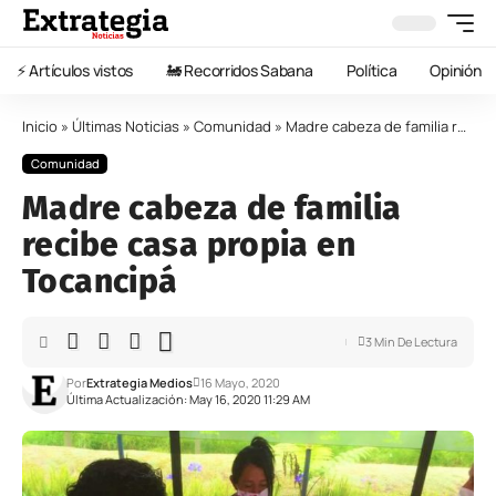
⚡️ Artículos vistos
🚂 Recorridos Sabana
Política
Opinión
Inicio
»
Últimas Noticias
»
Comunidad
»
Madre cabeza de familia recibe casa propia en Tocancipá
Comunidad
Madre cabeza de familia
recibe casa propia en
Tocancipá
3 Min De Lectura
Por
Extrategia Medios
16 Mayo, 2020
Última Actualización: May 16, 2020 11:29 AM