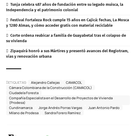
Tunja celebra 487 años de fundación entre su legado muisca, la
Independencia y el patrimonio colonial
Festival Fortaleza Rock cumple 15 años en Cajicá: fechas, La Mosca
y 1280 Almas, y cómo acceder gratis con material reciclable
Corte ordena reubicar a familia de Guayabetal tras el colapso de
su vivienda
Zipaquirá honró a sus Mártires y presentó avances del Regiotram,
vías y renovación urbana
ETIQUETAS:
Alejandro Callejas
CAMACOL
Cámara Colombiana de la Construcción (CAMACOL)
Ciudadela Foresta
Compañía Especialista en el Desarrollo de Proyectos de Vivienda
(Prodesa)
Cundinamarca
Jorge Andrés Porras Vargas
Juan Antonio Pardo
Milano de Prodesa
Sandra Forero Ramírez