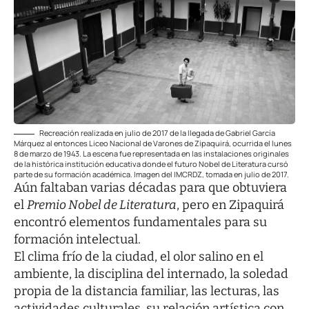
Recreación realizada en julio de 2017 de la llegada de Gabriel García
Márquez al entonces Liceo Nacional de Varones de Zipaquirá, ocurrida el lunes
8 de marzo de 1943. La escena fue representada en las instalaciones originales
de la histórica institución educativa donde el futuro Nobel de Literatura cursó
parte de su formación académica. Imagen del IMCRDZ, tomada en julio de 2017.
Aún faltaban varias décadas para que obtuviera
el
Premio Nobel de Literatura
, pero en Zipaquirá
encontró elementos fundamentales para su
formación intelectual.
El clima frío de la ciudad, el olor salino en el
ambiente, la disciplina del internado, la soledad
propia de la distancia familiar, las lecturas, las
actividades culturales, su relación artística con