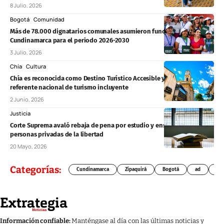
8 Julio, 2026
Bogotá
Comunidad
Más de 78.000 dignatarios comunales asumieron funciones en
Cundinamarca para el periodo 2026-2030
3 Julio, 2026
Chía
Cultura
Chía es reconocida como Destino Turístico Accesible y se convierte en
referente nacional de turismo incluyente
2 Junio, 2026
Justicia
Corte Suprema avaló rebaja de pena por estudio y enseñanza para
personas privadas de la libertad
20 Mayo, 2026
Categorías:
Cundinamarca
Zipaquirá
Bogotá
ad
Chí
Información confiable:
Manténgase al día con las últimas noticias y