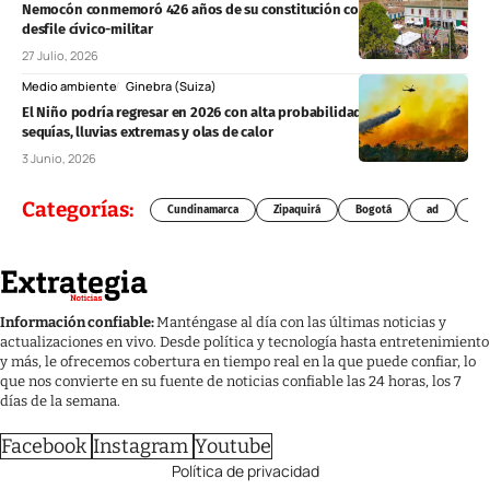
Nemocón conmemoró 426 años de su constitución colonial con
desfile cívico-militar
27 Julio, 2026
Medio ambiente
Ginebra (Suiza)
El Niño podría regresar en 2026 con alta probabilidad y provocar
sequías, lluvias extremas y olas de calor
3 Junio, 2026
Categorías:
Cundinamarca
Zipaquirá
Bogotá
ad
Chí
Información confiable:
Manténgase al día con las últimas noticias y
actualizaciones en vivo. Desde política y tecnología hasta entretenimiento
y más, le ofrecemos cobertura en tiempo real en la que puede confiar, lo
que nos convierte en su fuente de noticias confiable las 24 horas, los 7
días de la semana.
Facebook
Instagram
Youtube
Política de privacidad