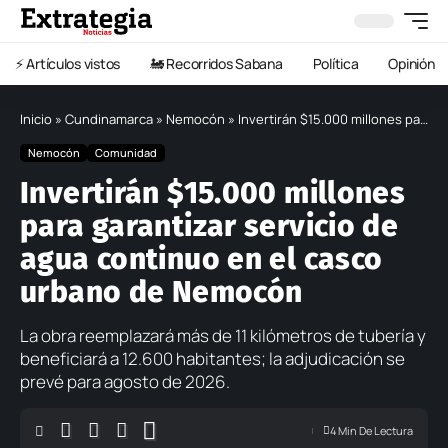
⚡️ Artículos vistos
🚂 Recorridos Sabana
Política
Opinión
Inicio
»
Cundinamarca
»
Nemocón
»
Invertirán $15.000 millones para garantizar servicio de agua continuo en el casco urbano de Nemocón
Nemocón
Comunidad
Invertirán $15.000 millones
para garantizar servicio de
agua continuo en el casco
urbano de Nemocón
La obra reemplazará más de 11 kilómetros de tubería y
beneficiará a 12.600 habitantes; la adjudicación se
prevé para agosto de 2026.
4 Min De Lectura