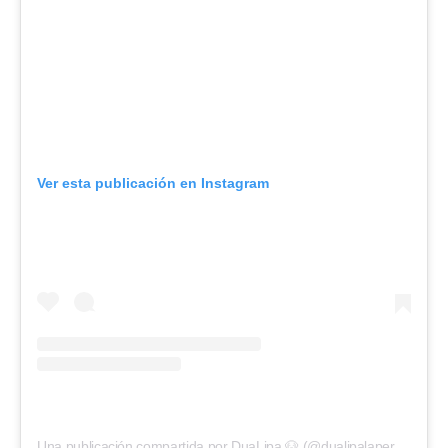
Ver esta publicación en Instagram
Una publicación compartida por DuaLipa 🐶 (@dualipalaperrita)