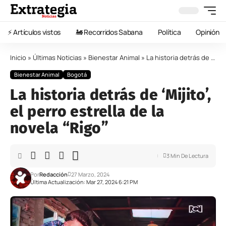
⚡️ Artículos vistos
🚂 Recorridos Sabana
Política
Opinión
Inicio
»
Últimas Noticias
»
Bienestar Animal
»
La historia detrás de ‘Mijito’, el perro estrella de la novela “Rigo”
Bienestar Animal
Bogotá
La historia detrás de ‘Mijito’,
el perro estrella de la
novela “Rigo”
3 Min De Lectura
Por
Redacción
27 Marzo, 2024
Última Actualización: Mar 27, 2024 6:21 PM