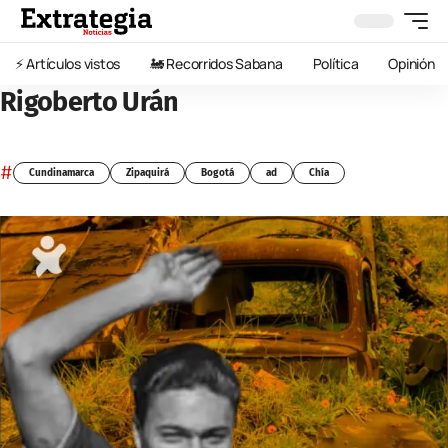
⚡️ Artículos vistos
🚂 Recorridos Sabana
Política
Opinión
Rigoberto Urán
#
Cundinamarca
Zipaquirá
Bogotá
ad
Chía