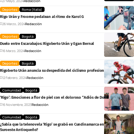
27 Mayo, 2024
Redacción
Deportes
Roma (Italia)
Rigo Urán y Froome pedalean al ritmo de Karol G
26 Marzo, 2024
Redacción
Deportes
Bogotá
Duelo entre Escarabajos: Rigoberto Urán y Egan Bernal
16 Marzo, 2024
Redacción
Deportes
Bogotá
Rigoberto Urán anuncia su despedida del ciclismo profesional en 2024
12 Febrero, 2024
Redacción
Comunidad
Bogotá
‘Rigo’: Emociones a flor de piel con el doloroso “Adiós de Don Rigo”
16 Noviembre, 2023
Redacción
Comunidad
Bogotá
¿Sabía que la telenovela ‘Rigo’ se grabó en Cundinamarca en lugar del
Suroeste Antioqueño?