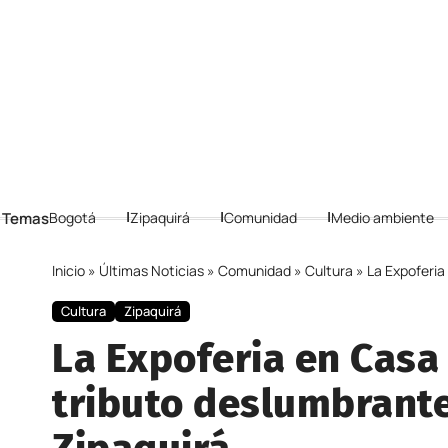
 Temas
Bogotá
Zipaquirá
Comunidad
Medio ambiente
Inicio
»
Últimas Noticias
»
Comunidad
»
Cultura
»
La Expoferia e
Cultura
Zipaquirá
La Expoferia en Casa 
tributo deslumbrante