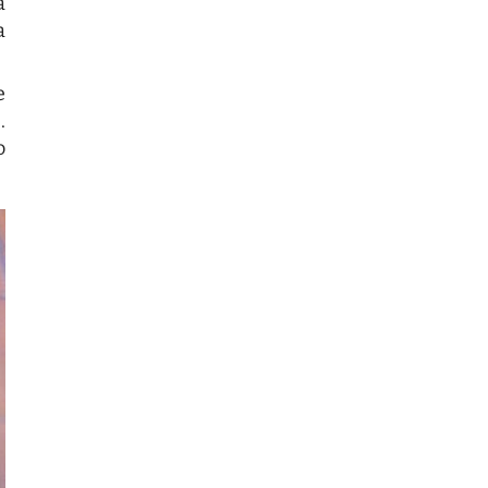
a
a
e
.
o