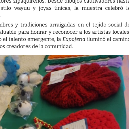
tores zipaquireños. Desde dibujos cautivadores hast
 estilo wayuu y joyas únicas, la muestra celebró l
.
mbres y tradiciones arraigadas en el tejido social d
uable para honrar y reconocer a los artistas locales
 el talento emergente, la
Expoferia
iluminó el camin
 los creadores de la comunidad.