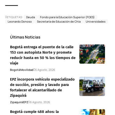
ETIQUETAS:
Deuda
Fondo para la Educación Superior (FOES)
Leonardo Donoso
Secretaría de Educación de Chía
Universidades
Últimas Noticias
Bogotá entrega el puente de la calle
153 con autopista Norte y promete
reducir hasta en 50 % los tiempos de
viaje
Bogotá
Movilidad
6 Agosto, 2026
EPZ incorpora vehículo especializado
de succión, presión y lavado para
fortalecer el alcantarillado de
Zipaquirá
Zipaquirá
EPZ
6 Agosto, 2026
Bogotá cumple 488 años: la