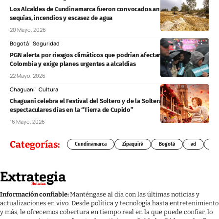
Los Alcaldes de Cundinamarca fueron convocados ante amenaza de
sequías, incendios y escasez de agua
20 Mayo, 2026
Bogotá
Seguridad
PGN alerta por riesgos climáticos que podrían afectar elecciones en
Colombia y exige planes urgentes a alcaldías
22 Mayo, 2026
Chaguaní
Cultura
Chaguaní celebra el Festival del Soltero y de la Soltera: tres
espectaculares días en la “Tierra de Cupido”
16 Mayo, 2026
Categorías:
Cundinamarca
Zipaquirá
Bogotá
ad
Chí
Información confiable:
Manténgase al día con las últimas noticias y
actualizaciones en vivo. Desde política y tecnología hasta entretenimiento
y más, le ofrecemos cobertura en tiempo real en la que puede confiar, lo