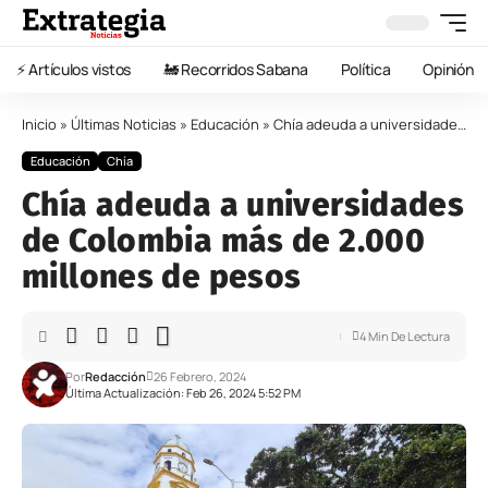
⚡️ Artículos vistos
🚂 Recorridos Sabana
Política
Opinión
Inicio
»
Últimas Noticias
»
Educación
»
Chía adeuda a universidades de Colombia más de 2.000 millones de pesos
Educación
Chía
Chía adeuda a universidades
de Colombia más de 2.000
millones de pesos
4 Min De Lectura
Por
Redacción
26 Febrero, 2024
Última Actualización: Feb 26, 2024 5:52 PM