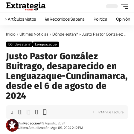
⚡️ Artículos vistos
🚂 Recorridos Sabana
Política
Opinión
Inicio
»
Últimas Noticias
»
Dónde están?
»
Justo Pastor González Buitrago, desaparecido en Lenguazaque-Cundinamarca, desde el 6 de agosto de 2024
Dónde están?
Lenguazaque
Justo Pastor González
Buitrago, desaparecido en
Lenguazaque-Cundinamarca,
desde el 6 de agosto de
2024
2 Min De Lectura
Por
Redacción
9 Agosto, 2024
Última Actualización: Ago 09, 2024 2:12 PM