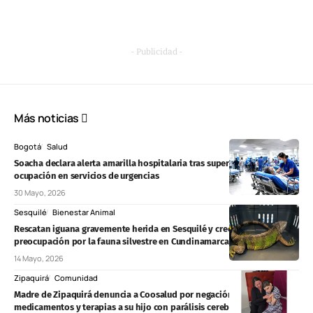
- Publicidad -
Más noticias
Bogotá
Salud
Soacha declara alerta amarilla hospitalaria tras superar el 200 % de
ocupación en servicios de urgencias
30 Mayo, 2026
Sesquilé
Bienestar Animal
Rescatan iguana gravemente herida en Sesquilé y crece la
preocupación por la fauna silvestre en Cundinamarca
14 Mayo, 2026
Zipaquirá
Comunidad
Madre de Zipaquirá denuncia a Coosalud por negación de
medicamentos y terapias a su hijo con parálisis cerebral