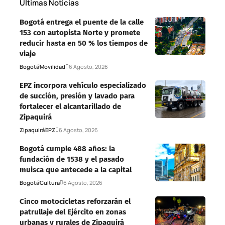
Últimas Noticias
Bogotá entrega el puente de la calle
153 con autopista Norte y promete
reducir hasta en 50 % los tiempos de
viaje
Bogotá
Movilidad
6 Agosto, 2026
EPZ incorpora vehículo especializado
de succión, presión y lavado para
fortalecer el alcantarillado de
Zipaquirá
Zipaquirá
EPZ
6 Agosto, 2026
Bogotá cumple 488 años: la
fundación de 1538 y el pasado
muisca que antecede a la capital
Bogotá
Cultura
6 Agosto, 2026
Cinco motocicletas reforzarán el
patrullaje del Ejército en zonas
urbanas y rurales de Zipaquirá