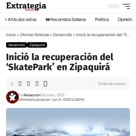
⚡️ Artículos vistos
🚂 Recorridos Sabana
Política
Opinión
Inicio
»
Últimas Noticias
»
Desarrollo
»
Inició la recuperación del ‘SkatePark’ en Zipaquirá
Desarrollo
Zipaquirá
Inició la recuperación del
‘SkatePark’ en Zipaquirá
2 Min De Lectura
Por
Redacción
21 Junio, 2023
Última Actualización: Jun 21, 2023 12:28 PM