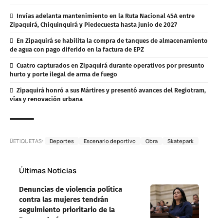
Invías adelanta mantenimiento en la Ruta Nacional 45A entre
Zipaquirá, Chiquinquirá y Piedecuesta hasta junio de 2027
En Zipaquirá se habilita la compra de tanques de almacenamiento
de agua con pago diferido en la factura de EPZ
Cuatro capturados en Zipaquirá durante operativos por presunto
hurto y porte ilegal de arma de fuego
Zipaquirá honró a sus Mártires y presentó avances del Regiotram,
vías y renovación urbana
ETIQUETAS:
Deportes
Escenario deportivo
Obra
Skatepark
Últimas Noticias
Denuncias de violencia política
contra las mujeres tendrán
seguimiento prioritario de la