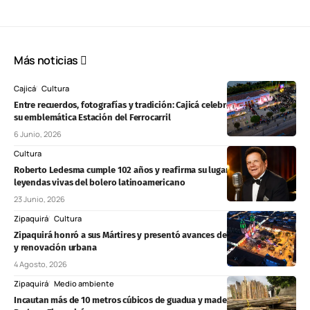
Más noticias
Cajicá
Cultura
Entre recuerdos, fotografías y tradición: Cajicá celebró los 100 años de
su emblemática Estación del Ferrocarril
6 Junio, 2026
Cultura
Roberto Ledesma cumple 102 años y reafirma su lugar entre las
leyendas vivas del bolero latinoamericano
23 Junio, 2026
Zipaquirá
Cultura
Zipaquirá honró a sus Mártires y presentó avances del Regiotram, vías
y renovación urbana
4 Agosto, 2026
Zipaquirá
Medio ambiente
Incautan más de 10 metros cúbicos de guadua y madera ilegal en