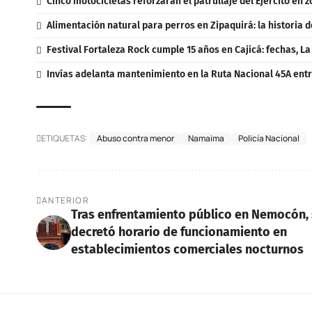
Cinco motocicletas reforzarán el patrullaje del Ejército en 
Alimentación natural para perros en Zipaquirá: la historia d
Festival Fortaleza Rock cumple 15 años en Cajicá: fechas, L
Invías adelanta mantenimiento en la Ruta Nacional 45A entr
ETIQUETAS:
Abuso contra menor
Namaima
Policía Nacional
ANTERIOR
Tras enfrentamiento público en Nemocón,
decretó horario de funcionamiento en
establecimientos comerciales nocturnos