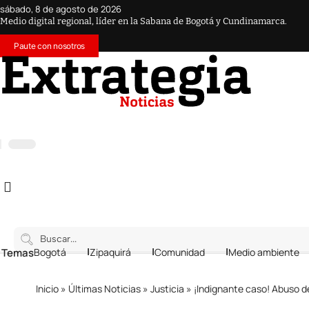
sábado, 8 de agosto de 2026
Medio digital regional, líder en la Sabana de Bogotá y Cundinamarca.
Paute con nosotros
 Temas
Bogotá
Zipaquirá
Comunidad
Medio ambiente
Inicio
»
Últimas Noticias
»
Justicia
»
¡Indignante caso! Abuso d