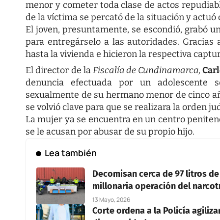
menor y cometer toda clase de actos repudia
de la víctima se percató de la situación y actuó
El joven, presuntamente, se escondió, grabó u
para entregárselo a las autoridades. Gracias a
hasta la vivienda e hicieron la respectiva captu
El director de la
Fiscalía de Cundinamarca,
Carl
denuncia efectuada por un adolescente s
sexualmente de su hermano menor de cinco años
se volvió clave para que se realizara la orden jud
La mujer ya se encuentra en un centro penitenc
se le acusan por abusar de su propio hijo.
Lea también
Decomisan cerca de 97 litros d
millonaria operación del narcot
13 Mayo, 2026
Corte ordena a la Policía agiliz