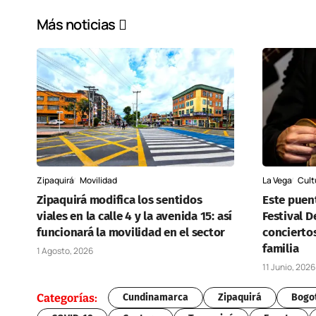
Más noticias
Zipaquirá
Movilidad
La Vega
Cult
Zipaquirá modifica los sentidos
Este puent
viales en la calle 4 y la avenida 15: así
Festival 
funcionará la movilidad en el sector
conciertos
familia
1 Agosto, 2026
11 Junio, 2026
Categorías:
Cundinamarca
Zipaquirá
Bogo