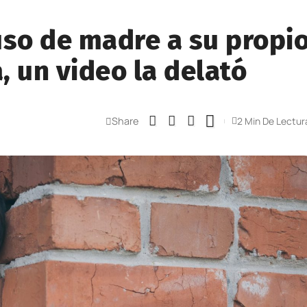
uso de madre a su propi
, un video la delató
Share
2 Min De Lectur