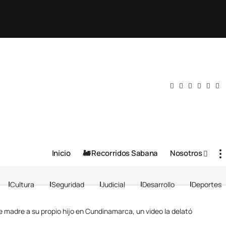
Inicio
🚂 Recorridos Sabana
Nosotros
Cultura
Seguridad
Judicial
Desarrollo
Deportes
e madre a su propio hijo en Cundinamarca, un video la delató